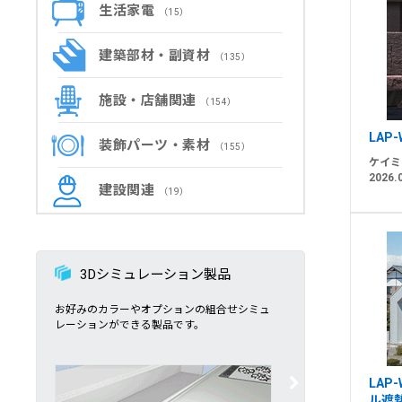
生活家電
（15）
建築部材・副資材
（135）
施設・店舗関連
（154）
LAP-
装飾パーツ・素材
（155）
ケイミ
2026.
建設関連
（19）
3Dシミュレーション製品
お好みのカラーやオプションの組合せシミュ
レーションができる製品です。
LAP-
ル遮