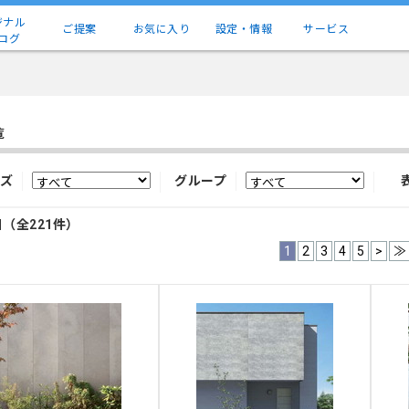
ジナル
ご提案
お気に入り
設定・情報
サービス
ログ
覧
ズ
グループ
目（全221件）
1
2
3
4
5
>
≫