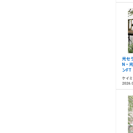
光セ
N・光
ンFT
ケイミ
2026.