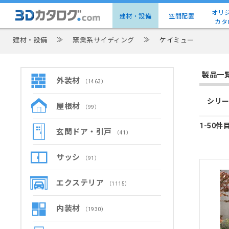
オリ
建材・設備
空間配置
カタ
建材・設備
≫
窯業系サイディング
≫
ケイミュー
製品一
外装材
（1463）
シリー
屋根材
（99）
1-50件
玄関ドア・引戸
（41）
サッシ
（91）
エクステリア
（1115）
内装材
（1930）