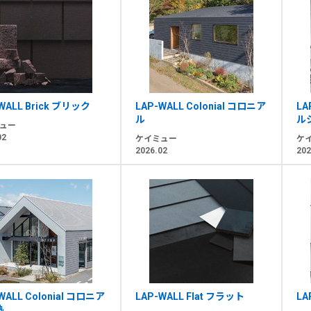
WALL Brick ブリック
LAP-WALL Colonial コロニア
LA
ル
ル
ュー
02
ケイミュー
ケ
2026.02
202
WALL Colonial コロニア
LAP-WALL Flat フラット
LA
熱