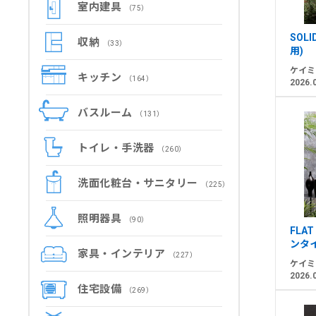
室内建具
（75）
SOLI
収納
（33）
用)
ケイミ
キッチン
（164）
2026.
バスルーム
（131）
トイレ・手洗器
（260）
洗面化粧台・サニタリー
（225）
照明器具
（90）
FLAT
ンタ
家具・インテリア
（227）
ケイミ
2026.
住宅設備
（269）