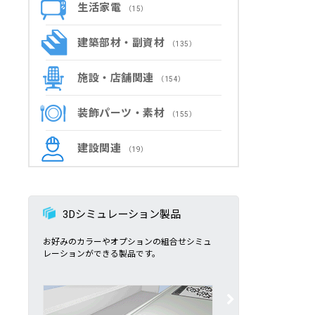
生活家電
（15）
建築部材・副資材
（135）
施設・店舗関連
（154）
装飾パーツ・素材
（155）
建設関連
（19）
3Dシミュレーション製品
お好みのカラーやオプションの組合せシミュ
レーションができる製品です。