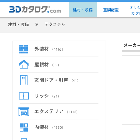
オリ
建材・設備
空間配置
カタ
建材・設備
≫
テクスチャ
メーカ
外装材
（1463）
屋根材
（99）
玄関ドア・引戸
（41）
サッシ
（91）
エクステリア
（1115）
内装材
（1930）