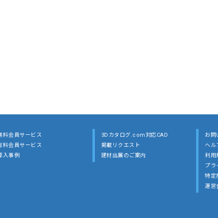
無料会員サービス
3Dカタログ.com対応CAD
お問
有料会員サービス
掲載リクエスト
ヘル
導入事例
建材出展のご案内
利用
プラ
特定
運営