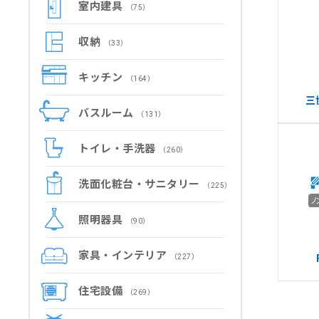
室内建具
（75）
収納
（33）
キッチン
（164）
三
バスルーム
（131）
トイレ・手洗器
（260）
洗面化粧台・サニタリー
（225）
照明器具
（90）
家具・インテリア
（227）
住宅設備
（269）