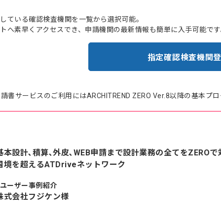
している確認検査機関を一覧から選択可能。
トへ素早くアクセスでき、申請機関の最新情報も簡単に入手可能です
指定確認検査機関
申請書サービスのご利用にはARCHITREND ZERO Ver.8以降
基本設計､積算､外皮､WEB申請まで設計業務の全てをZEROで
国境を超えるATDriveネットワーク
●ユーザー事例紹介
株式会社フジケン様