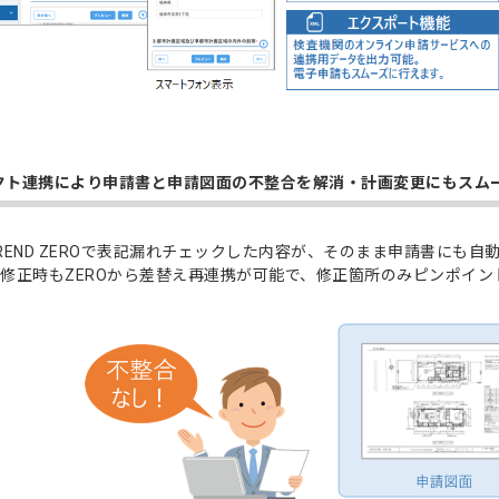
クト連携により申請書と申請図面の不整合を解消・計画変更にもスム
ITREND ZEROで表記漏れチェックした内容が、そのまま申請書に
修正時もZEROから差替え再連携が可能で、修正箇所のみピンポイ