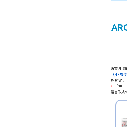
AR
確認申請
（47機
を解消、
※
「NIC
請書作成