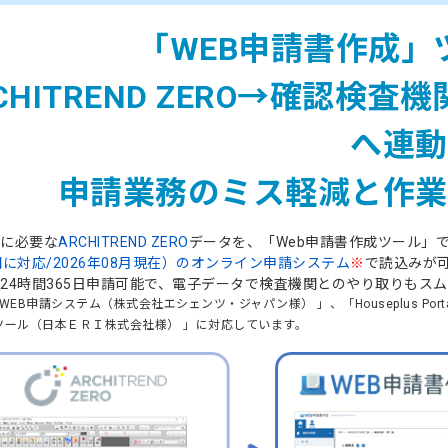
「WEB申請書作成」
CHITREND ZERO→確認
へ連動
申請業務のミス軽減と作業
に必要な
ARCHITREND ZERO
データを、「Web申請書作成ツール」で
関に対応/2026年08月現在）のオンライン申請システム
※
で読込みが可
24時間365日申請可能で、電子データで検査機関とのやり取りもス
E WEB申請システム（株式会社エシェンツ・ジャパン様） 」、「Houseplus Po
ツール（日本ＥＲＩ株式会社様） 」に対応しています。​