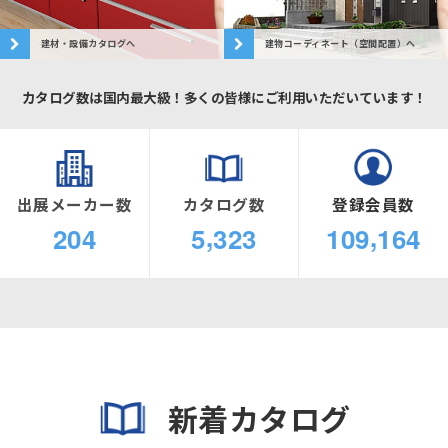
建材・設備カタログへ
建物コーディネート（空間配置）へ
カタログ数は国内最大級！多くの皆様にご利用いただいています！
出展メーカー数
カタログ数
登録会員数
,
,
2
0
4
5
3
2
3
1
0
9
1
6
4
新着カタログ