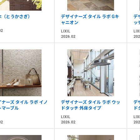
木（とうかさぎ）
デザイナーズ タイル ラボ Gキ
デ
ャニオン
ッ
02
LIXIL
LIX
2026.02
202
ナーズ タイル ラボ イノ
デザイナーズ タイル ラボ ウッ
デ
トマーブル
ドタッチ 外床タイプ
ド
LIXIL
LIX
02
2026.02
202