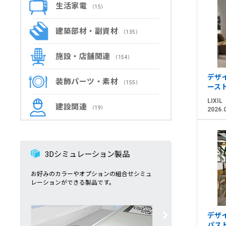
生活家電
（15）
建築部材・副資材
（135）
施設・店舗関連
（154）
デザイ
装飾パーツ・素材
（155）
ース
LIXIL
建設関連
（19）
2026.
3Dシミュレーション製品
お好みのカラーやオプションの組合せシミュ
レーションができる製品です。
デザイ
パスト