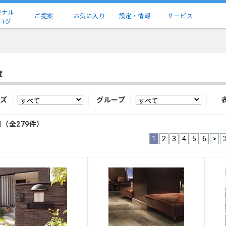
ジナル
ご提案
お気に入り
設定・情報
サービス
ログ
覧
ズ
グループ
目（全279件）
1
2
3
4
5
6
>