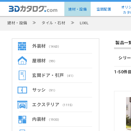
オリ
建材・設備
空間配置
カタ
建材・設備
≫
タイル・石材
≫
LIXIL
製品一
外装材
（1463）
シリー
屋根材
（99）
1-50件
玄関ドア・引戸
（41）
サッシ
（91）
エクステリア
（1115）
内装材
（1930）