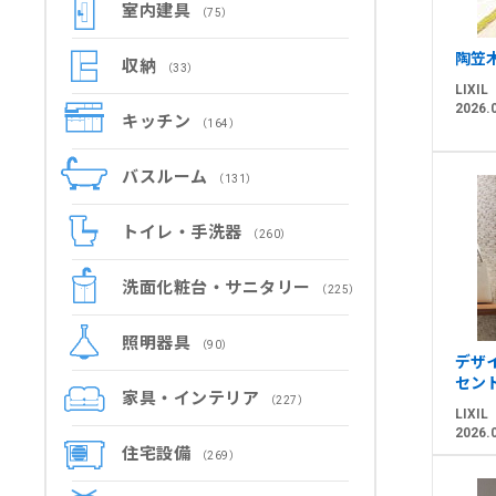
室内建具
（75）
陶笠
収納
（33）
LIXIL
2026.
キッチン
（164）
バスルーム
（131）
トイレ・手洗器
（260）
洗面化粧台・サニタリー
（225）
照明器具
（90）
デザイ
セン
家具・インテリア
（227）
LIXIL
2026.
住宅設備
（269）