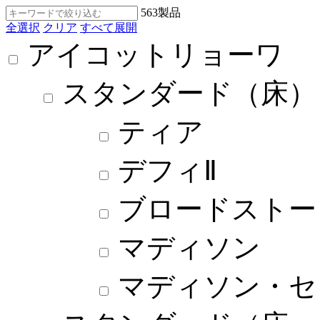
563
製品
全選択
クリア
すべて展開
アイコットリョーワ
スタンダード（床）
ティア
デフィⅡ
ブロードストー
マディソン
マディソン・セ