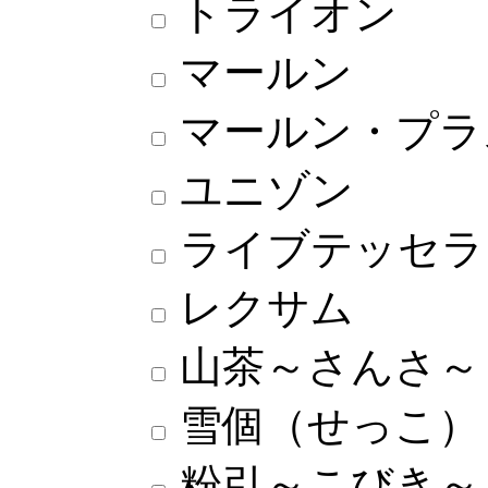
トライオン
マールン
マールン・プラ
ユニゾン
ライブテッセラ
レクサム
山茶～さんさ～
雪個（せっこ）
粉引～こびき～