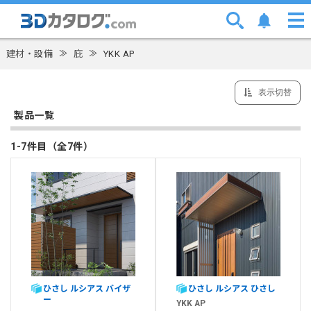
建材・設備
≫
庇
≫
YKK AP
表示切替
製品一覧
1-7件目（全7件）
ひさし ルシアス バイザ
ひさし ルシアス ひさし
ー
YKK AP