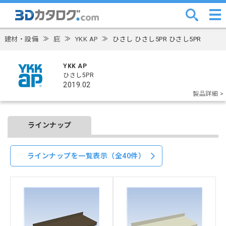
建材・設備
≫
庇
≫
YKK AP
≫
ひさし ひさし5PR ひさし5PR
YKK AP
ひさし5PR
2019.02
製品詳細 >
ラインナップ
ラインナップを一覧表示（全40件）