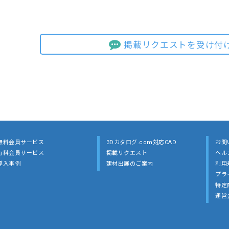
掲載リクエストを受け付
無料会員サービス
3Dカタログ.com対応CAD
お問
有料会員サービス
掲載リクエスト
ヘル
導入事例
建材出展のご案内
利用
プラ
特定
運営