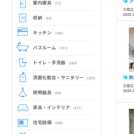
プ
室内建具
（75）
三協立
2025.
収納
（33）
キッチン
（164）
バスルーム
（131）
トイレ・手洗器
（260）
洗面化粧台・サニタリー
防
（225）
三協立
2024.
照明器具
（90）
家具・インテリア
（227）
住宅設備
（269）