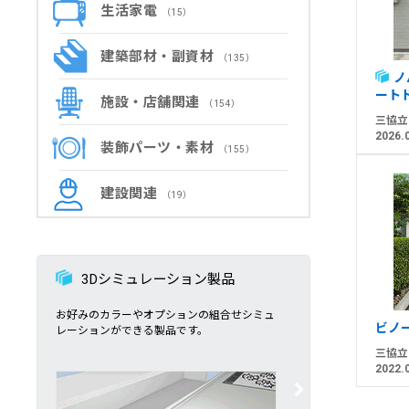
生活家電
（15）
建築部材・副資材
（135）
ノ
ート
施設・店舗関連
（154）
三協立
2026.
装飾パーツ・素材
（155）
建設関連
（19）
3Dシミュレーション製品
お好みのカラーやオプションの組合せシミュ
ビノ
レーションができる製品です。
三協立
2022.