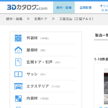
オリ
建材・設備
空間配置
カタ
建材・設備
≫
玄関ドア
≫
三協立山（三協アルミ）
製品一
外装材
（1463）
屋根材
（99）
1-10件
玄関ドア・引戸
（41）
サッシ
（91）
エクステリア
（1115）
内装材
（1930）