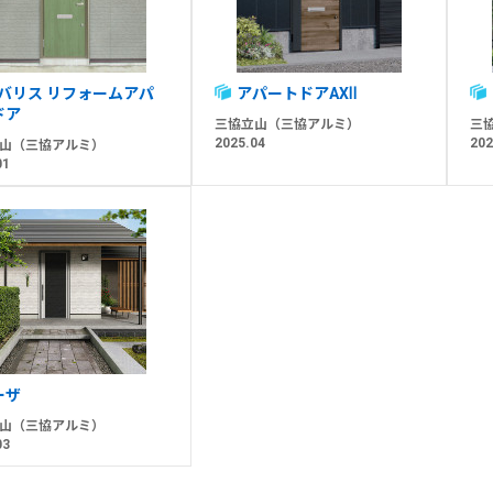
バリス リフォームアパ
アパートドアAXⅡ
ドア
三協立山（三協アルミ）
三
2025.04
202
山（三協アルミ）
01
ーザ
山（三協アルミ）
03