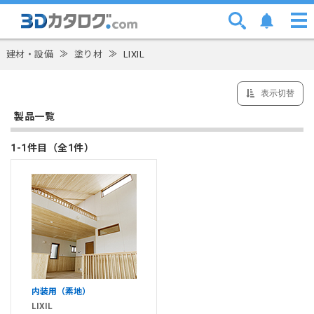
建材・設備
≫
塗り材
≫
LIXIL
表示切替
製品一覧
1-1件目（全1件）
内装用（素地）
LIXIL