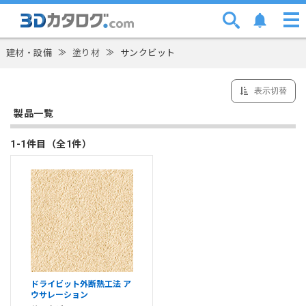
建材・設備
≫
塗り材
≫
サンクビット
表示切替
製品一覧
1-1件目（全1件）
ドライビット外断熱工法 ア
ウサレーション