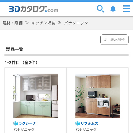
建材・設備
≫
キッチン収納
≫
パナソニック
表示切替
製品一覧
1-2件目（全2件）
ラクシーナ
リフォムス
パナソニック
パナソニック