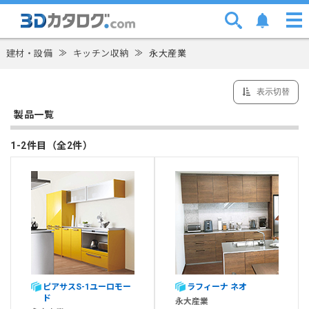
建材・設備
≫
キッチン収納
≫
永大産業
表示切替
製品一覧
1-2件目（全2件）
ピアサスS-1ユーロモー
ラフィーナ ネオ
ド
永大産業