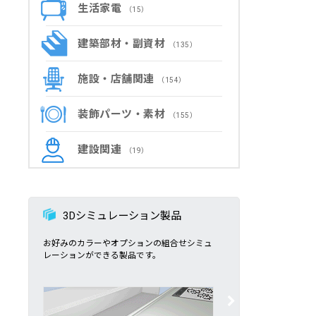
生活家電
（15）
建築部材・副資材
（135）
施設・店舗関連
（154）
装飾パーツ・素材
（155）
建設関連
（19）
3Dシミュレーション製品
お好みのカラーやオプションの組合せシミュ
レーションができる製品です。