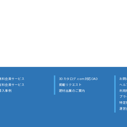
無料会員サービス
3Dカタログ.com対応CAD
お問
有料会員サービス
掲載リクエスト
ヘル
導入事例
建材出展のご案内
利用
プラ
特定
運営