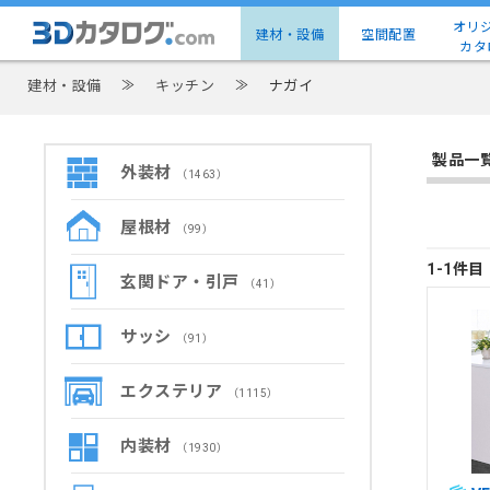
オリ
建材・設備
空間配置
カタ
建材・設備
≫
キッチン
≫
ナガイ
製品一
外装材
（1463）
屋根材
（99）
1-1件
玄関ドア・引戸
（41）
サッシ
（91）
エクステリア
（1115）
内装材
（1930）