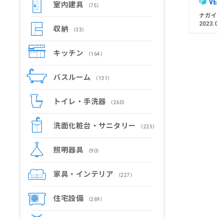
VE
室内建具
（75）
ナガイ
2023.
収納
（33）
キッチン
（164）
バスルーム
（131）
トイレ・手洗器
（260）
洗面化粧台・サニタリー
（225）
照明器具
（90）
家具・インテリア
（227）
住宅設備
（269）