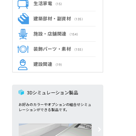
生活家電
（15）
建築部材・副資材
（135）
施設・店舗関連
（154）
装飾パーツ・素材
（155）
建設関連
（19）
3Dシミュレーション製品
お好みのカラーやオプションの組合せシミュ
レーションができる製品です。