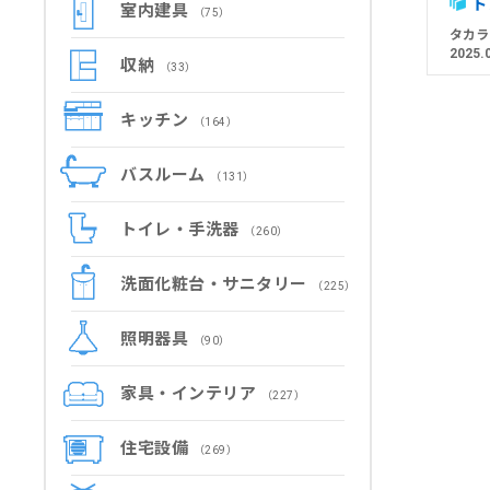
ト
室内建具
（75）
タカラ
2025.
収納
（33）
キッチン
（164）
バスルーム
（131）
トイレ・手洗器
（260）
洗面化粧台・サニタリー
（225）
照明器具
（90）
家具・インテリア
（227）
住宅設備
（269）