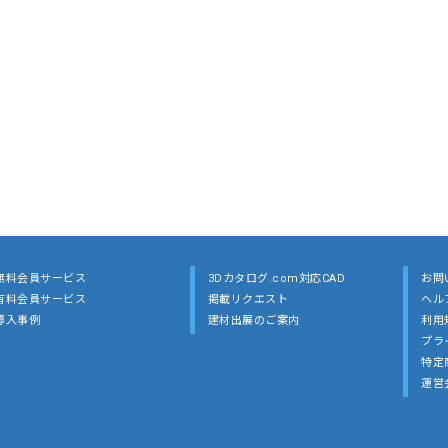
無料会員サービス
3Dカタログ.com対応CAD
お問
有料会員サービス
掲載リクエスト
ヘル
導入事例
建材出展のご案内
利用
プラ
特定
運営