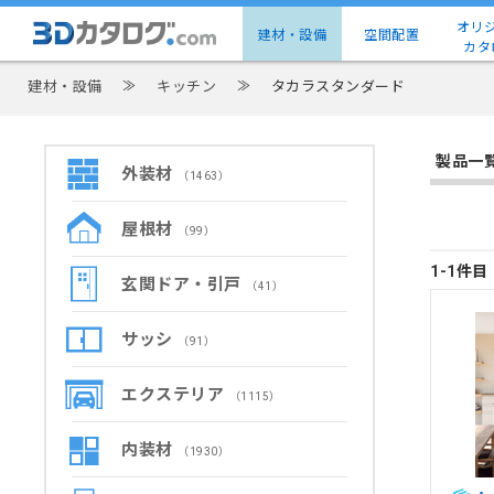
オリ
建材・設備
空間配置
カタ
建材・設備
≫
キッチン
≫
タカラスタンダード
製品一
外装材
（1463）
屋根材
（99）
1-1件
玄関ドア・引戸
（41）
サッシ
（91）
エクステリア
（1115）
内装材
（1930）