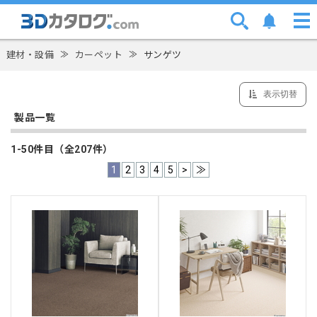
建材・設備
≫
カーペット
≫
サンゲツ
表示切替
製品一覧
1-50件目（全207件）
1
2
3
4
5
>
≫