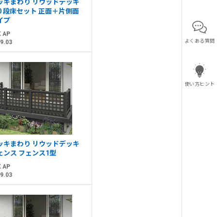
ッキまわり リウッドデッキ
00 段床セット 正面＋片側面
イプ
 AP
よくある質問
9.03
使い方ヒント
ッキまわり リウッドデッキ
ェンス フェンス1型
 AP
9.03