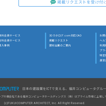
掲載リクエストを受け付
無料会員サービス
3Dカタログ.com対応CAD
お問
有料会員サービス
掲載リクエスト
ヘル
導入事例
建材出展のご案内
利用
プラ
特定
運営
日本の建設業をICTで支える、福井コンピュータグル
ープの親会社である福井コンピュータホールディングス（株）はプライム市場に上場し
(c)FUKUICOMPUTER ARCHITECT, Inc. All Right Reserved.