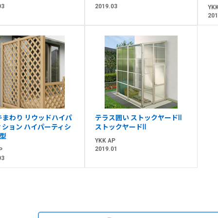
03
2019.03
YKK
201
キまわり リウッドハイパ
テラス囲い ストックヤードⅡ
ィション ハイパーティシ
ストックヤードⅡ
2型
YKK AP
2019.01
P
03