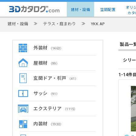
オリ
建材・設備
空間配置
カタ
建材・設備
≫
テラス・庭まわり
≫
YKK AP
製品一
外装材
（1463）
シリー
屋根材
（99）
1-14件
玄関ドア・引戸
（41）
サッシ
（91）
エクステリア
（1115）
内装材
（1930）