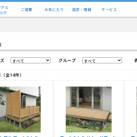
ジナル
ご提案
お気に入り
設定・情報
サービス
ログ
覧
ズ
グループ
目（全14件）