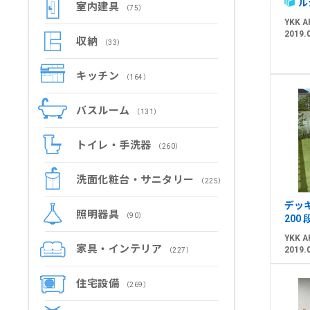
ル
室内建具
（75）
YKK A
2019.
収納
（33）
キッチン
（164）
バスルーム
（131）
トイレ・手洗器
（260）
洗面化粧台・サニタリー
（225）
デッ
照明器具
（90）
200
YKK A
家具・インテリア
2019.
（227）
住宅設備
（269）