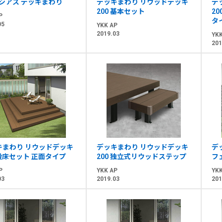
シアス デッキまわり
デッキまわり リウッドデッキ
デ
200 基本セット
2
P
タ
05
YKK AP
2019.03
YKK
201
キまわり リウッドデッキ
デッキまわり リウッドデッキ
デ
 段床セット 正面タイプ
200 独立式リウッドステップ
フ
P
YKK AP
YKK
03
2019.03
201