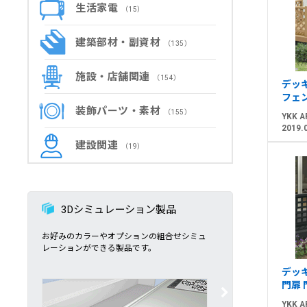
生活家電
（15）
建築部材・副資材
（135）
施設・店舗関連
（154）
デッ
フェ
装飾パーツ・素材
（155）
YKK A
2019.
建設関連
（19）
3Dシミュレーション製品
お好みのカラーやオプションの組合せシミュ
レーションができる製品です。
デッ
門扉 
YKK A