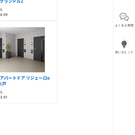
グランデル2
IL
4.09
よくある質問
使い方ヒント
アパートドア リジェーロα
火戸
IL
3.01