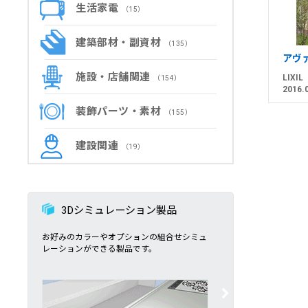
生活家電
（15）
建築部材・副資材
（135）
アヴ
施設・店舗関連
LIXIL
（154）
2016.
装飾パーツ・素材
（155）
建設関連
（19）
3Dシミュレーション製品
お好みのカラーやオプションの組合せシミュ
レーションができる製品です。