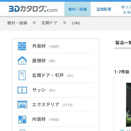
オリ
建材・設備
空間配置
カタ
建材・設備
≫
玄関ドア
≫
LIXIL
製品一
外装材
（1463）
屋根材
（99）
1-7件
玄関ドア・引戸
（41）
サッシ
（91）
エクステリア
（1115）
内装材
（1930）