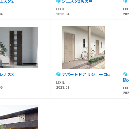
エスタ2
ジエスタ2防火戸
LIXIL
LIX
04
2025.04
202
レナスX
アパートドア リジェーロα
防
LIXIL
05
2023.01
LIX
202