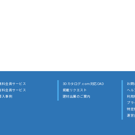
無料会員サービス
3Dカタログ.com対応CAD
お問
有料会員サービス
掲載リクエスト
ヘル
導入事例
建材出展のご案内
利用
プラ
特定
運営