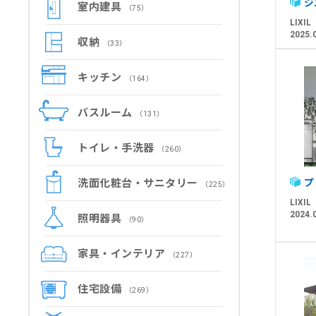
ジ
室内建具
（75）
LIXIL
2025.
収納
（33）
キッチン
（164）
バスルーム
（131）
トイレ・手洗器
（260）
洗面化粧台・サニタリー
プ
（225）
LIXIL
2024.
照明器具
（90）
家具・インテリア
（227）
住宅設備
（269）