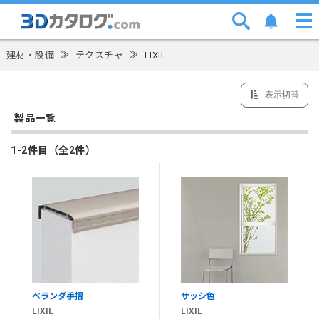
建材・設備
≫
テクスチャ
≫
LIXIL
表示切替
製品一覧
1-2件目（全2件）
ベランダ手摺
サッシ色
LIXIL
LIXIL