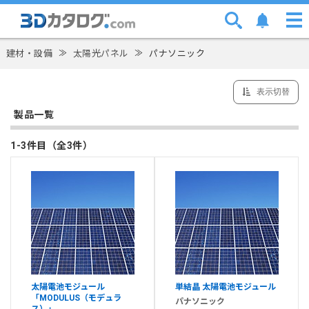
建材・設備
≫
太陽光パネル
≫
パナソニック
表示切替
製品一覧
1-3件目（全3件）
太陽電池モジュール
単結晶 太陽電池モジュール
「MODULUS（モデュラ
パナソニック