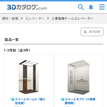
建材・設備
≫
エレベーター
≫
三菱電機ホームエレベーター
表示切替
製品一覧
1-3件目（全3件）
スイ～とホームS（個人
スイ～とモアS（小規模
住宅用）
建物用）