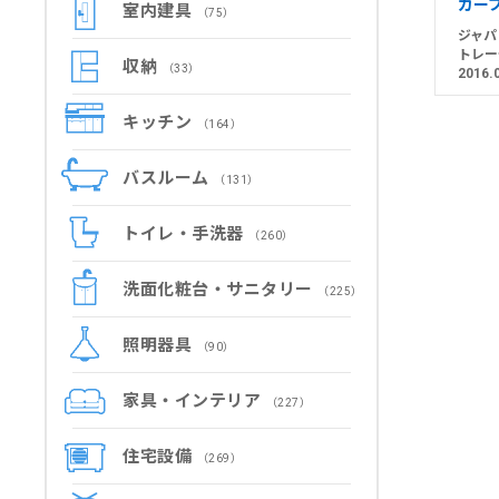
カー
室内建具
（75）
ジャパ
トレー
収納
（33）
2016.
キッチン
（164）
バスルーム
（131）
トイレ・手洗器
（260）
洗面化粧台・サニタリー
（225）
照明器具
（90）
家具・インテリア
（227）
住宅設備
（269）