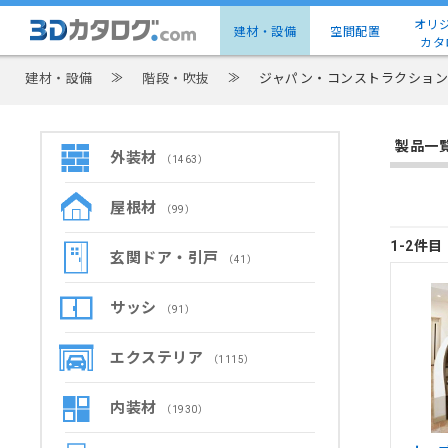
オリ
建材・設備
空間配置
カタ
建材・設備
≫
階段・吹抜
≫
ジャパン・コンストラクション
製品一
外装材
（1463）
屋根材
（99）
1-2件
玄関ドア・引戸
（41）
サッシ
（91）
エクステリア
（1115）
内装材
（1930）