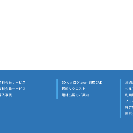
無料会員サービス
3Dカタログ.com対応CAD
お問
有料会員サービス
掲載リクエスト
ヘル
導入事例
建材出展のご案内
利用
プラ
特定
運営