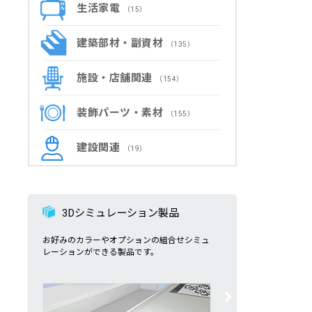
生活家電
（15）
建築部材・副資材
（135）
施設・店舗関連
（154）
装飾パーツ・素材
（155）
建設関連
（19）
3Dシミュレーション製品
お好みのカラーやオプションの組合せシミュ
レーションができる製品です。