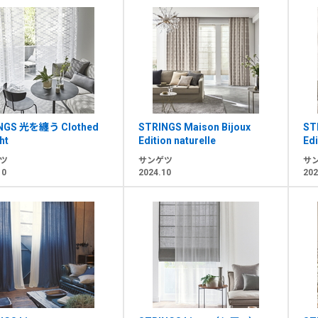
NGS 光を纏う Clothed
STRINGS Maison Bijoux
ST
ht
Edition naturelle
Ed
ツ
サンゲツ
サ
10
2024.10
202