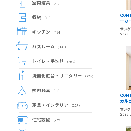
室内建具
（75）
CON
収納
（33）
ーカ
サンゲ
キッチン
（164）
2025.
バスルーム
（131）
トイレ・手洗器
（260）
洗面化粧台・サニタリー
（225）
照明器具
（90）
CON
カル
家具・インテリア
（227）
サンゲ
2025.
住宅設備
（269）