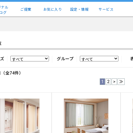
ジナル
ご提案
お気に入り
設定・情報
サービス
ログ
覧
ズ
グループ
目（全74件）
1
2
>
≫