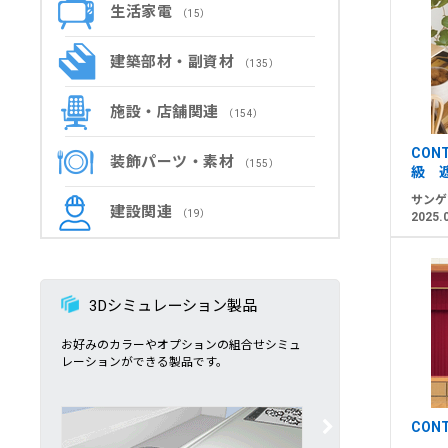
生活家電
（15）
建築部材・副資材
（135）
施設・店舗関連
（154）
CON
装飾パーツ・素材
（155）
級 
サンゲ
建設関連
（19）
2025.
3Dシミュレーション製品
お好みのカラーやオプションの組合せシミュ
レーションができる製品です。
CON