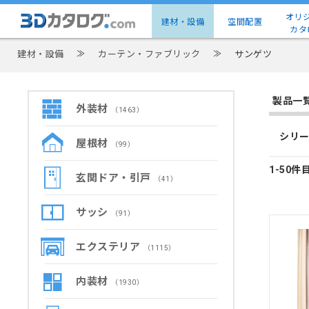
オリ
建材・設備
空間配置
カタ
建材・設備
≫
カーテン・ファブリック
≫
サンゲツ
製品一
外装材
（1463）
シリー
屋根材
（99）
1-50件
玄関ドア・引戸
（41）
サッシ
（91）
エクステリア
（1115）
内装材
（1930）