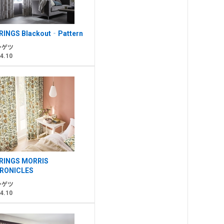
RINGS Blackout‐Pattern
ンゲツ
4.10
RINGS MORRIS
RONICLES
ンゲツ
4.10