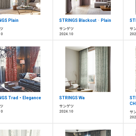
NGS Plain
STRINGS Blackout‐Plain
ST
ツ
サンゲツ
サ
10
2024.10
202
NGS Trad・Elegance
STRINGS Wa
ST
CH
ツ
サンゲツ
10
2024.10
サ
202