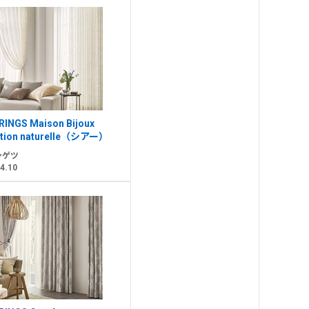
RINGS Maison Bijoux
ition naturelle（シアー）
ンゲツ
4.10