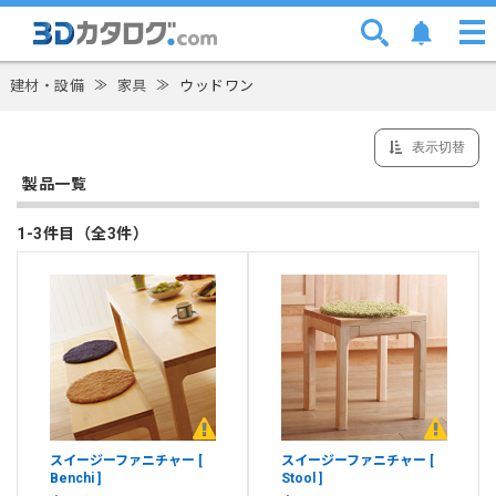
建材・設備
≫
家具
≫
ウッドワン
表示切替
製品一覧
1-3件目（全3件）
スイージーファニチャー [
スイージーファニチャー [
Benchi ]
Stool ]