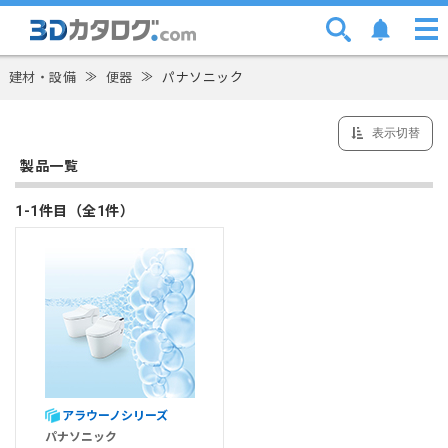
建材・設備
≫
便器
≫
パナソニック
表示切替
製品一覧
1-1件目（全1件）
アラウーノシリーズ
パナソニック