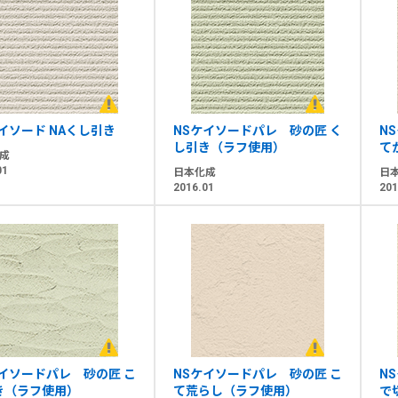
イソード NAくし引き
NSケイソードパレ 砂の匠 く
N
し引き（ラフ使用）
て
成
01
日本化成
日
2016.01
201
ケイソードパレ 砂の匠 こ
NSケイソードパレ 砂の匠 こ
N
き（ラフ使用）
て荒らし（ラフ使用）
で