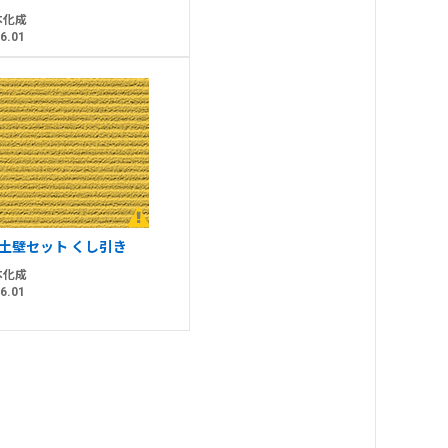
本化成
6.01
S土壁セット くし引き
本化成
6.01