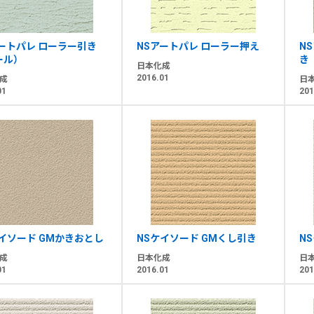
アートパレ ローラー引き
NSアートパレ ローラー押え
N
ール）
き
日本化成
2016.01
成
日
01
201
イソード GMかきおとし
NSケイソード GMくし引き
N
成
日本化成
日
01
2016.01
201