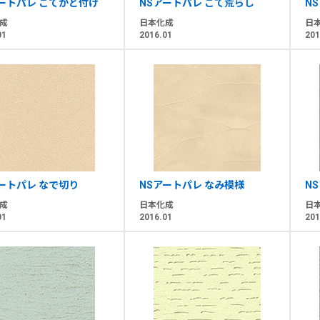
アートパレ こてかど付け
NSアートパレ こて荒らし
N
成
日本化成
日
01
2016.01
201
ートパレ なで切り
NSアートパレ なみ模様
N
成
日本化成
日
01
2016.01
201