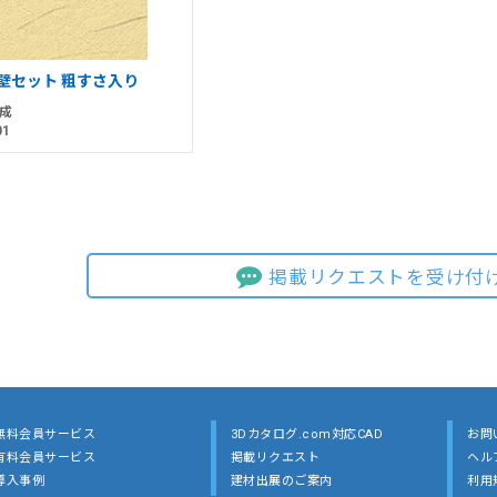
土壁セット 粗すさ入り
成
01
掲載リクエストを受け付
無料会員サービス
3Dカタログ.com対応CAD
お問
有料会員サービス
掲載リクエスト
ヘル
導入事例
建材出展のご案内
利用