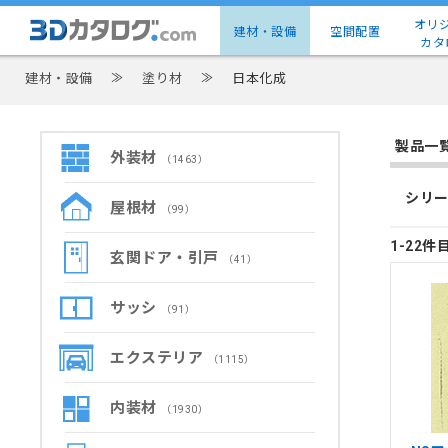
オリ
建材・設備
空間配置
カタ
建材・設備
≫
塗り材
≫
日本化成
製品一
外装材
（1463）
シリー
屋根材
（99）
1-22件
玄関ドア・引戸
（41）
サッシ
（91）
エクステリア
（1115）
内装材
（1930）