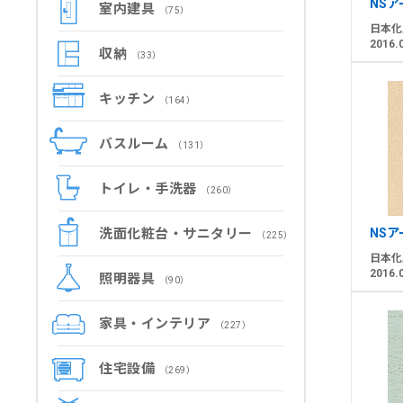
NS
室内建具
（75）
日本化
2016.
収納
（33）
キッチン
（164）
バスルーム
（131）
トイレ・手洗器
（260）
洗面化粧台・サニタリー
NSア
（225）
日本化
2016.
照明器具
（90）
家具・インテリア
（227）
住宅設備
（269）