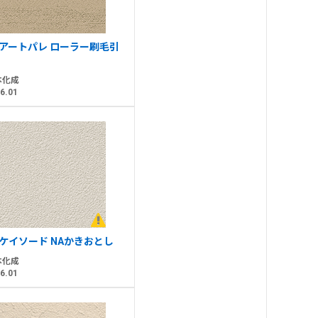
Sアートパレ ローラー刷毛引
本化成
6.01
Sケイソード NAかきおとし
本化成
6.01