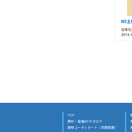
NS
日本化
2016.
TOP
建材・設備3Dカタログ
建物コーディネート（空間配置）