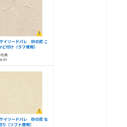
Sケイソードパレ 砂の匠 こ
かど付け（ラフ使用）
本化成
6.01
Sケイソードパレ 砂の匠 な
切り（ソフト使用）