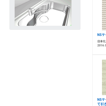
NSケ
日本化
2016.
NS
て引