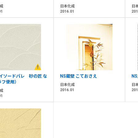
成
日本化成
日
01
2016.01
201
ケイソードパレ 砂の匠 な
NS蔵壁 こておさえ
N
ラフ使用）
日本化成
日
2016.01
201
成
01