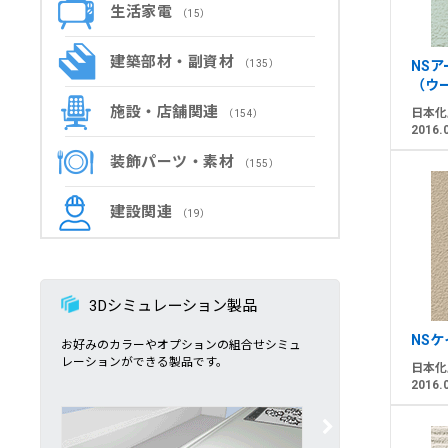
生活家電
（15）
建築部材・副資材
（135）
NS
（ウ
施設・店舗関連
日本化
（154）
2016.
装飾パーツ・素材
（155）
建設関連
（19）
3Dシミュレーション製品
NSケ
お好みのカラーやオプションの組合せシミュ
レーションができる製品です。
日本化
2016.