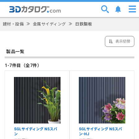
建材・設備
≫
金属サイディング
≫
日鉄鋼板
表示切替
製品一覧
1-7件目（全7件）
SGLサイディング NSスパ
SGLサイディング NSスパ
ン
ン-HJ