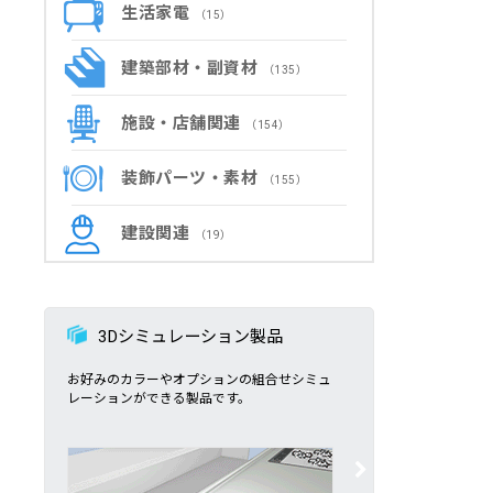
生活家電
（15）
建築部材・副資材
（135）
施設・店舗関連
（154）
装飾パーツ・素材
（155）
建設関連
（19）
3Dシミュレーション製品
お好みのカラーやオプションの組合せシミュ
レーションができる製品です。