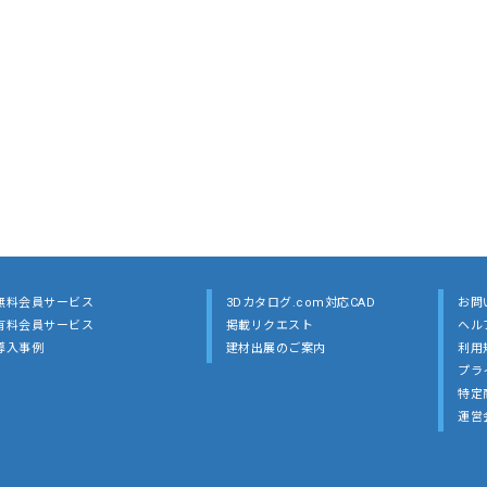
無料会員サービス
3Dカタログ.com対応CAD
お問
有料会員サービス
掲載リクエスト
ヘル
導入事例
建材出展のご案内
利用
プラ
特定
運営