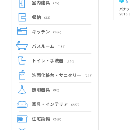
リ
室内建具
（75）
パナソ
2016.
収納
（33）
キッチン
（164）
バスルーム
（131）
トイレ・手洗器
（260）
洗面化粧台・サニタリー
（225）
照明器具
（90）
家具・インテリア
（227）
住宅設備
（269）