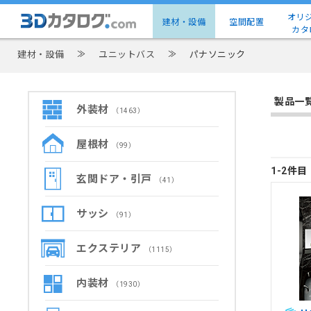
オリ
建材・設備
空間配置
カタ
建材・設備
≫
ユニットバス
≫
パナソニック
製品一
外装材
（1463）
屋根材
（99）
1-2件
玄関ドア・引戸
（41）
サッシ
（91）
エクステリア
（1115）
内装材
（1930）