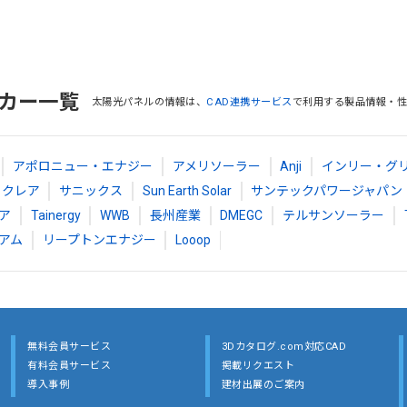
カー一覧
太陽光パネルの情報は、
CAD連携サービス
で利用する製品情報・性
アポロニュー・エナジー
アメリソーラー
Anji
インリー・グ
クレア
サニックス
Sun Earth Solar
サンテックパワージャパン
ア
Tainergy
WWB
長州産業
DMEGC
テルサンソーラー
アム
リープトンエナジー
Looop
無料会員サービス
3Dカタログ.com対応CAD
有料会員サービス
掲載リクエスト
導入事例
建材出展のご案内