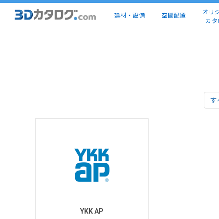
オリ
建材・設備
空間配置
カタ
す
YKK AP