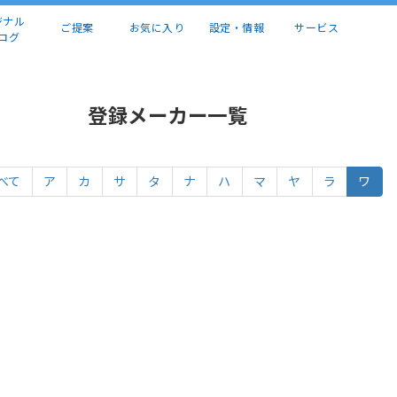
ジナル
ご提案
お気に入り
設定・情報
サービス
ログ
登録メーカー一覧
べて
ア
カ
サ
タ
ナ
ハ
マ
ヤ
ラ
ワ