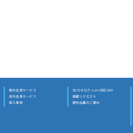
無料会員サービス
3Dカタログ.com対応CAD
有料会員サービス
掲載リクエスト
導入事例
建材出展のご案内