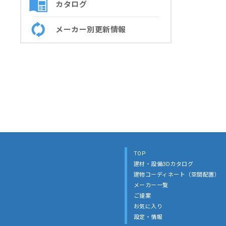
カタログ
メーカー別更新情報
TOP
建材・設備3Dカタログ
建物コーディネート（空間配置）
メーカー一覧
ご提案
お気に入り
設定・情報