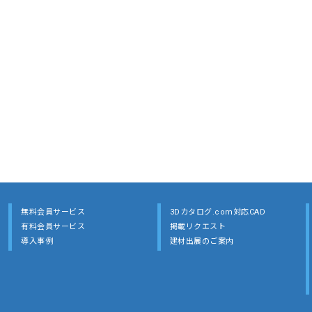
無料会員サービス
3Dカタログ.com対応CAD
有料会員サービス
掲載リクエスト
導入事例
建材出展のご案内