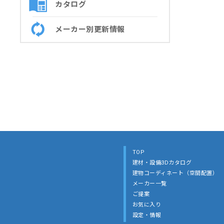
カタログ
メーカー別更新情報
TOP
建材・設備3Dカタログ
建物コーディネート（空間配置）
メーカー一覧
ご提案
お気に入り
設定・情報