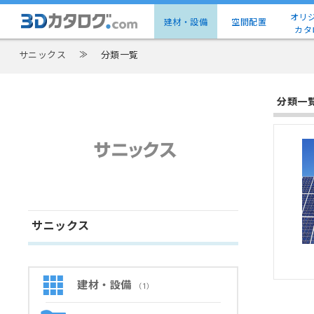
オリ
建材・設備
空間配置
カタ
サニックス
≫
分類一覧
分類一
サニックス
建材・設備
（1）