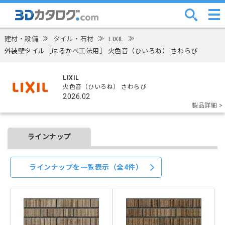
建材・設備
≫
タイル・石材
≫
LIXIL
≫
外装壁タイル［はるかべ工法用］ 火色音（ひいろね） さわらび
LIXIL
火色音（ひいろね） さわらび
2026.02
製品詳細 >
ラインナップ
ラインナップを一覧表示（全4件）