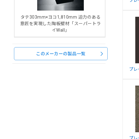
プレ
タテ303mm×ヨコ1,810mm 迫力のある
意匠を実現した陶板壁材「スーパートラ
イWall」
このメーカーの製品一覧
プレ
プレー