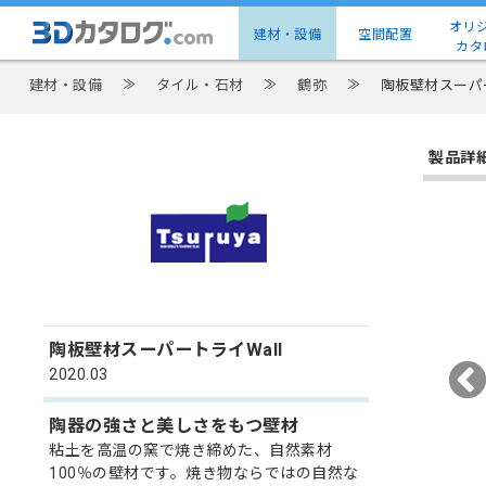
オリ
建材・設備
空間配置
カタ
建材・設備
≫
タイル・石材
≫
鶴弥
≫
陶板壁材スーパー
製品詳
陶板壁材スーパートライWall
2020.03
陶器の強さと美しさをもつ壁材
粘土を高温の窯で焼き締めた、自然素材
100％の壁材です。焼き物ならではの自然な