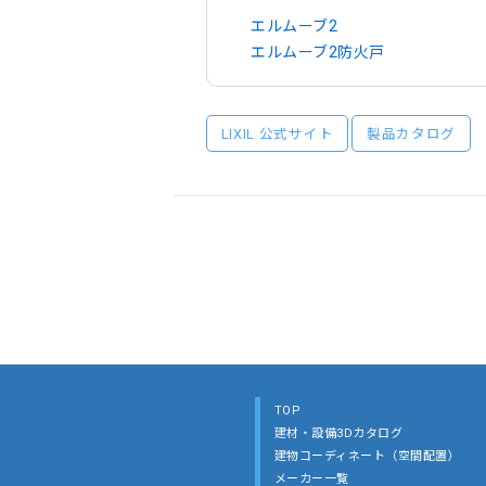
エルムーブ2
エルムーブ2防火戸
LIXIL 公式サイト
製品カタログ
TOP
建材・設備3Dカタログ
建物コーディネート（空間配置）
メーカー一覧