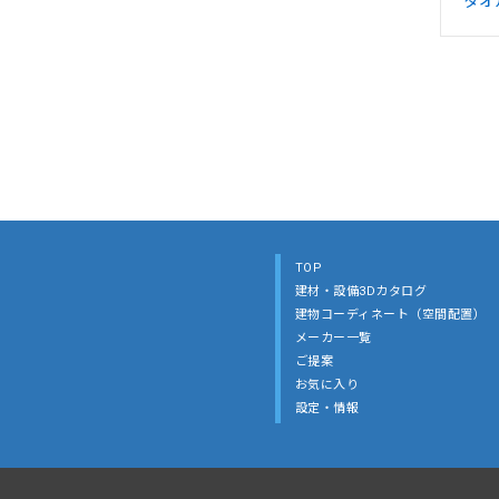
タオル
TOP
建材・設備3Dカタログ
建物コーディネート（空間配置）
メーカー一覧
ご提案
お気に入り
設定・情報