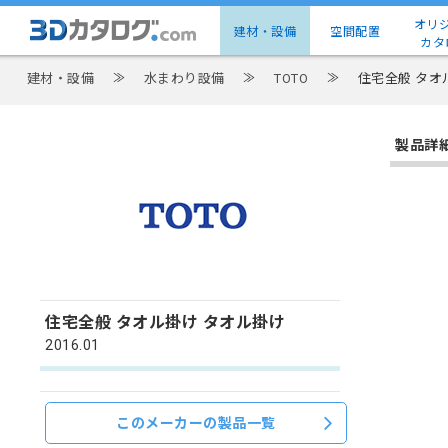
オリ
建材・設備
空間配置
カタ
建材・設備
≫
水まわり設備
≫
TOTO
≫
住宅全般 タオ
製品詳
住宅全般 タオル掛け タオル掛け
2016.01
このメーカーの製品一覧