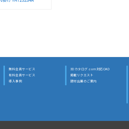
掛け YHT252S4R
無料会員サービス
3Dカタログ.com対応CAD
有料会員サービス
掲載リクエスト
導入事例
建材出展のご案内