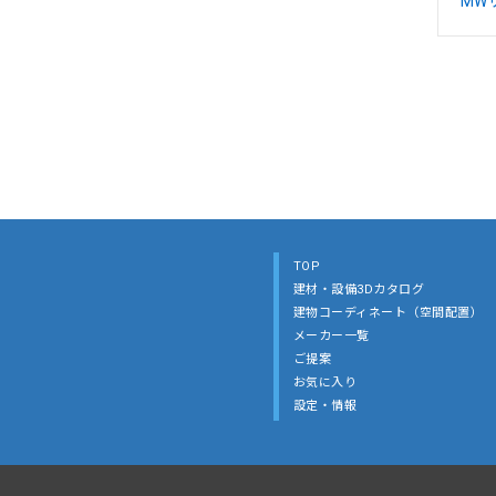
MW
TOP
建材・設備3Dカタログ
建物コーディネート（空間配置）
メーカー一覧
ご提案
お気に入り
設定・情報