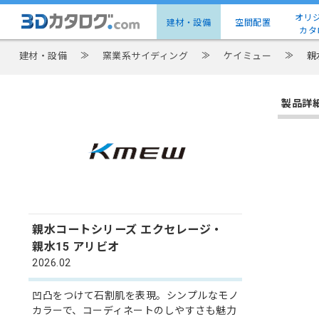
オリ
建材・設備
空間配置
カタ
建材・設備
≫
窯業系サイディング
≫
ケイミュー
≫
親
製品詳
親水コートシリーズ エクセレージ・
親水15 アリビオ
2026.02
凹凸をつけて石割肌を表現。シンプルなモノ
カラーで、コーディネートのしやすさも魅力