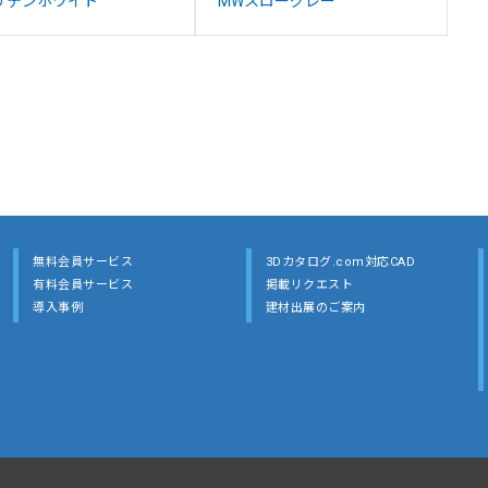
サテンホワイト
MWスローグレー
無料会員サービス
3Dカタログ.com対応CAD
有料会員サービス
掲載リクエスト
導入事例
建材出展のご案内