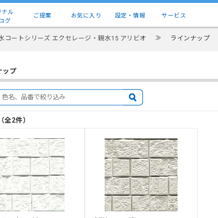
ジナル
ご提案
お気に入り
設定・情報
サービス
ログ
水コートシリーズ エクセレージ・親水15 アリビオ
≫
ラインナップ
ナップ
目（全2件）