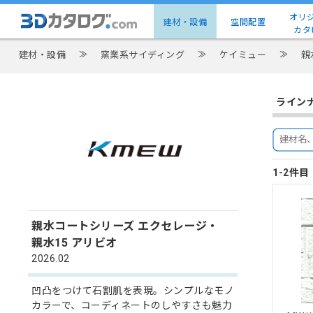
オリ
建材・設備
空間配置
カタ
建材・設備
≫
窯業系サイディング
≫
ケイミュー
≫
親
ライン
1-2件
親水コートシリーズ エクセレージ・
親水15 アリビオ
2026.02
凹凸をつけて石割肌を表現。シンプルなモノ
カラーで、コーディネートのしやすさも魅力