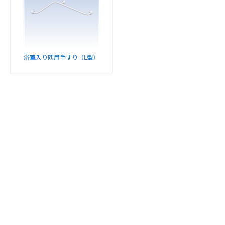
浴室入り隅用手すり（L型）