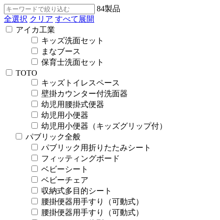
84
製品
全選択
クリア
すべて展開
アイカ工業
キッズ洗面セット
まなブース
保育士洗面セット
TOTO
キッズトイレスペース
壁掛カウンター付洗面器
幼児用腰掛式便器
幼児用小便器
幼児用小便器（キッズグリップ付）
パブリック全般
パブリック用折りたたみシート
フィッティングボード
ベビーシート
ベビーチェア
収納式多目的シート
腰掛便器用手すり（可動式）
腰掛便器用手すり（可動式）