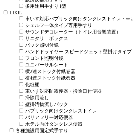
多用途用手すり I型
LIXIL
車いす対応パブリック向けタンクレストイレ・車
シェルフ一体タイプ専用手すり
サウンドデコレーター（トイレ用音響装置）
サニタリ―ボックス
バック照明付鏡
ハンドドライヤー スピードジェット壁掛けタイプ
フロント照明付鏡
ユニバーサルシート
横2連ストック付紙巻器
横4連ストック付紙巻器
化粧棚
車いす対応防露便器・掃除口付便器
掃除用流し
壁掛汚物流しパック
パブリック向けタンクレストイレ
バリアフリー対応便器
ホテル向けタンクレス便器
各種施設用固定式手すり