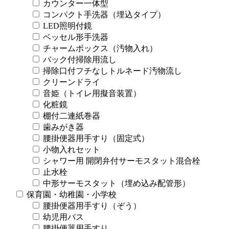
カウンター一体型
コンパクト手洗器（埋込タイプ）
LED照明付鏡
ベッセル形手洗器
チャームボックス（汚物入れ）
バック付掃除用流し
掃除口付フチなしトルネード汚物流し
クリーンドライ
音姫（トイレ用擬音装置）
化粧鏡
棚付二連紙巻器
歯みがき器
腰掛便器用手すり（固定式）
小物入れセット
シャワー用 開閉弁付サーモスタット混合栓
止水栓
中形サーモスタット（埋め込み配管形）
保育園・幼稚園・小学校
腰掛便器用手すり（ぞう）
幼児用バス
腰掛便器用手すり