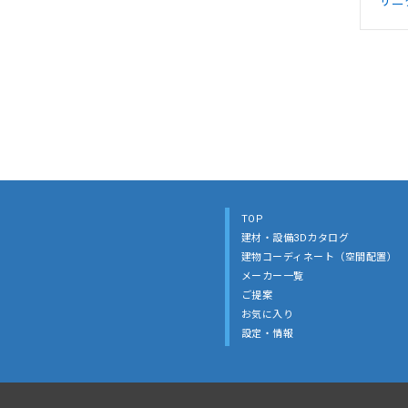
サニ
TOP
建材・設備3Dカタログ
建物コーディネート（空間配置）
メーカー一覧
ご提案
お気に入り
設定・情報