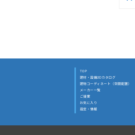
TOP
建材・設備3Dカタログ
建物コーディネート（空間配置）
メーカー一覧
ご提案
お気に入り
設定・情報