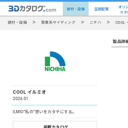
オリ
建材・設備
空間配置
カタ
建材・設備
≫
窯業系サイディング
≫
ニチハ
≫
COOL
製品詳
COOL イルミオ
2026.01
ILMIO”私の”想いをカタチにする。
掲載カタログ