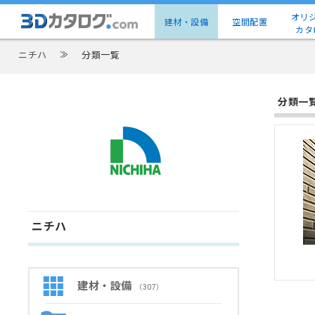
オリ
建材・設備
空間配置
カタ
ニチハ
≫
分類一覧
分類一
ニチハ
建材・設備
（307）