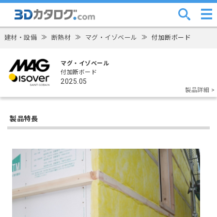
建材・設備
≫
断熱材
≫
マグ・イゾベール
≫
付加断ボード
マグ・イゾベール
付加断ボード
2025.05
製品詳細 >
製品特長