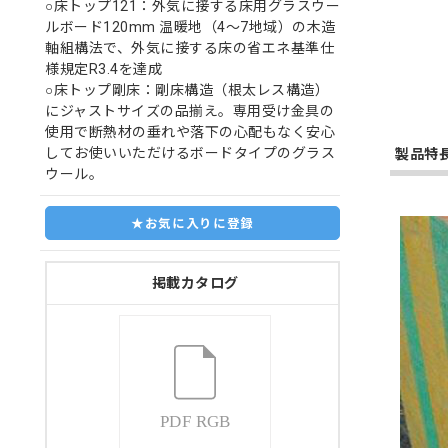
○床トップ121：外気に接する床用グラスウー
ルボード120mm 温暖地（4～7地域）の木造
軸組構法で、外気に接する床の省エネ基準仕
様規定R3.4を達成
○床トップ剛床：剛床構造（根太レス構造）
にジャストサイズの品揃え。専用受け金具の
使用で断熱材の垂れや落下の心配もなく安心
してお使いいただけるボードタイプのグラス
製品特
ウール。
★お気に入りに登録
掲載カタログ