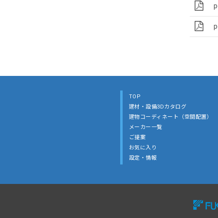
TOP
建材・設備3Dカタログ
建物コーディネート（空間配置）
メーカー一覧
ご提案
お気に入り
設定・情報