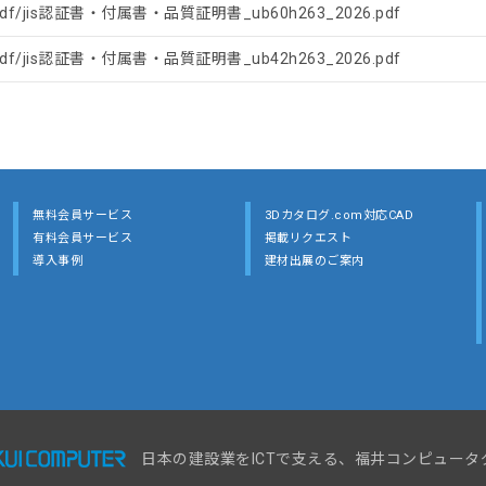
pdf/jis認証書・付属書・品質証明書_ub60h263_2026.pdf
pdf/jis認証書・付属書・品質証明書_ub42h263_2026.pdf
無料会員サービス
3Dカタログ.com対応CAD
有料会員サービス
掲載リクエスト
導入事例
建材出展のご案内
日本の建設業をICTで支える、福井コンピュータ