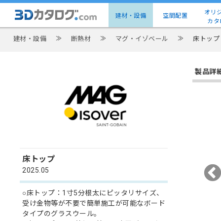
オリ
建材・設備
空間配置
カタ
建材・設備
≫
断熱材
≫
マグ・イゾベール
≫
床トップ
製品詳
床トップ
2025.05
○床トップ：1寸5分根太にピッタリサイズ、
受け金物等が不要で簡単施工が可能なボード
タイプのグラスウール。