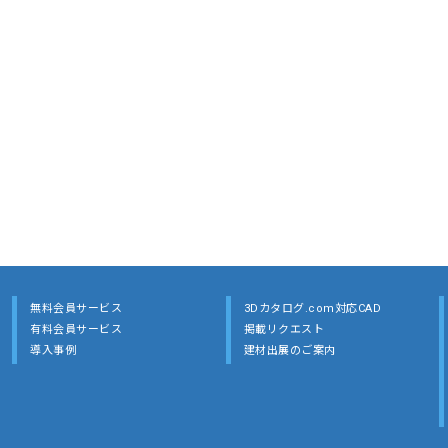
無料会員サービス
3Dカタログ.com対応CAD
有料会員サービス
掲載リクエスト
導入事例
建材出展のご案内