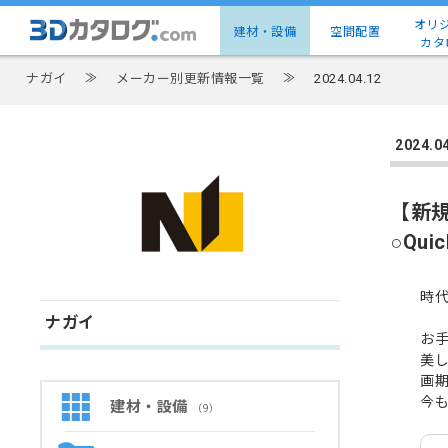
オリ
建材・設備
空間配置
カタ
ナガイ
≫
メーカー別更新情報一覧
≫
2024.04.12
2024
【新
○Qu
時代
ナガイ
お
美
画期
今
建材・設備
（9）