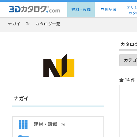
オリ
建材・設備
空間配置
カタ
ナガイ
≫
カタログ一覧
カタロ
ナガイ
建材・設備
（9）