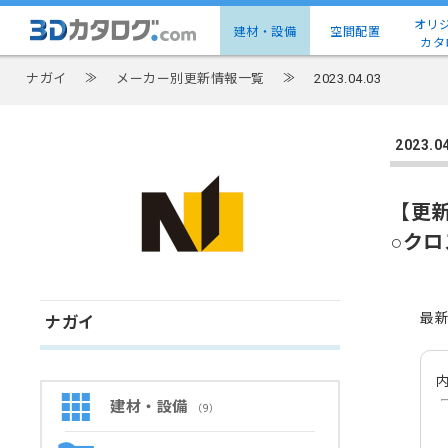
オリ
建材・設備
空間配置
カタ
ナガイ
≫
メーカー別更新情報一覧
≫
2023.04.03
2023
【更
○ク
最
ナガイ
内
建材・設備
（9）