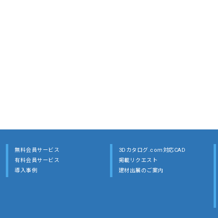
無料会員サービス
3Dカタログ.com対応CAD
有料会員サービス
掲載リクエスト
導入事例
建材出展のご案内