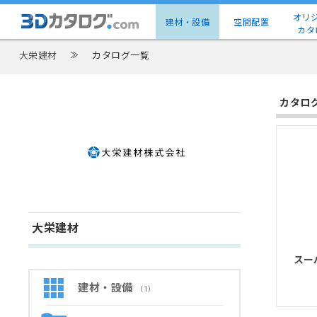
オリ
建材・設備
空間配置
カタ
大栄建材
≫
カタログ一覧
カタロ
大栄建材
スー
建材・設備
（1）